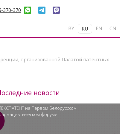
6-370-370
BY
EN
CN
RU
ференции, организованной Палатой патентных
Последние новости
ЛЕКСПАТЕНТ на Первом Белорусском
фармацевтическом форуме