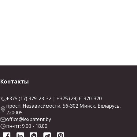
Контакты
+375 (17) 379-23-32
|
+375 (29) 6-370-370
просп. Независимости, 56-302 Минск, Беларусь,
220005
office@lexpatent.by
пн-пт: 9.00 - 18.00