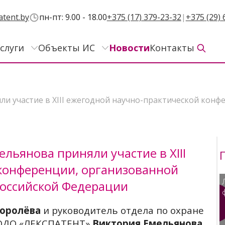
atent.by
пн-пт: 9.00 - 18.00
+375 (17) 379-23-32
|
+375 (29) 
слуги
Объекты ИС
Новости
Контакты
ли участие в XIII ежегодной научно-практической кон
льянова приняли участие в XIII
конференции, организованной
Российской Федерации
Королёва
и руководитель отдела по охране
 ОДО «ЛЕКСПАТЕНТ»
Виктория Емельянова